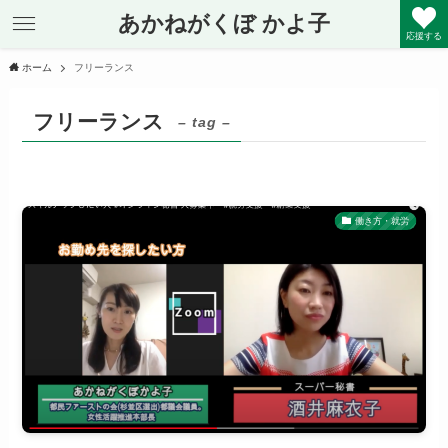
あかねがくぼ かよ子
応援する
ホーム
フリーランス
フリーランス
– tag –
働き方・就労