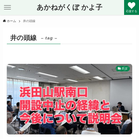
あかねがくぼ かよ子
応援する
ホーム
井の頭線
井の頭線
– tag –
防災