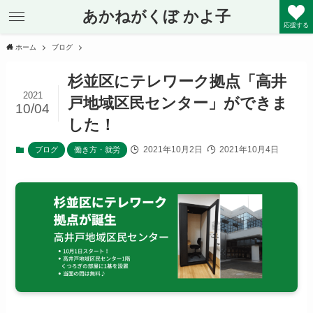
あかねがくぼ かよ子
応援する
ホーム
ブログ
杉並区にテレワーク拠点「高井
2021
戸地域区民センター」ができま
10/04
した！
2021年10月2日
2021年10月4日
ブログ
働き方・就労