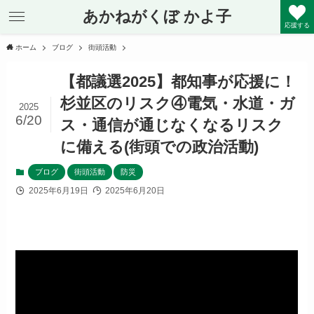
あかねがくぼ かよ子
応援する
ホーム
ブログ
街頭活動
【都議選2025】都知事が応援に！
杉並区のリスク④電気・水道・ガ
2025
6/20
ス・通信が通じなくなるリスク
に備える(街頭での政治活動)
ブログ
街頭活動
防災
2025年6月19日
2025年6月20日