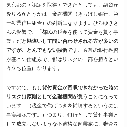
東京都の＜認定を取得＞できたとしても、融資が
降りるかどうかは、金融機関（きらぼし銀行、第
一勧業信用組合）の判断になります。ひろゆきさ
んの影響で、「都民の税金を使って資金を貸す事
業」だと
勘違いして問い合わせされる方が多いの
ですが、とんでもない誤解
です。通常の銀行融資
が基本の仕組みで、都はリスクの一部を担うとい
う立ち位置になります。
ですので、もし
貸付資金が回収できなかった時の
リスクは原則として金融機関が負う
ことになって
います。（税金で焦げつきを補填するというのは
事実誤認です。）つまり、銀行として貸付事業と
して成立しないような不適格な起業家に、審査を